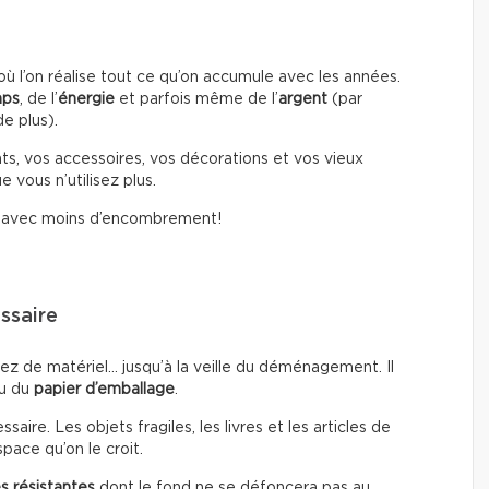
l’on réalise tout ce qu’on accumule avec les années.
mps
, de l’
énergie
et parfois même de l’
argent
(par
e plus).
ts, vos accessoires, vos décorations et vos vieux
 vous n’utilisez plus.
i avec moins d’encombrement!
ssaire
ez de matériel… jusqu’à la veille du déménagement. Il
u du
papier d’emballage
.
ire. Les objets fragiles, les livres et les articles de
pace qu’on le croit.
s résistantes
dont le fond ne se défoncera pas au