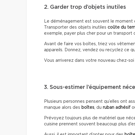
2. Garder trop d’objets inutiles
Le déménagement est souvent le moment où 
Transporter des objets inutiles
coûte du te
exemple, payer plus cher pour un transport d
Avant de faire vos boîtes, triez vos vêtemen
appareils. Donnez, vendez ou recyclez ce que
Vous arriverez dans votre nouveau chez-so
3. Sous-estimer l’équipement néce
Plusieurs personnes pensent qu’elles ont ass
manque alors des
boîtes
, du
ruban adhésif
o
Prévoyez toujours plus de matériel que nécessa
cuisine prennent souvent beaucoup plus d’es
Aussi, il est important d’opter pour des
boîte